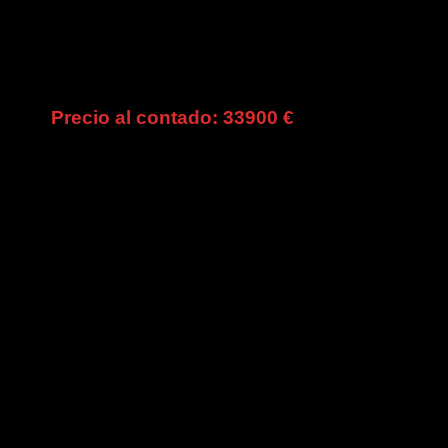
33900 €
PCIÓN
rca
AUDI
delo
RS5
sión
4.2 FSI quattro S tronic 2p