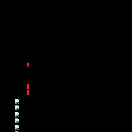
AUDI RS5 4.2 FSI quattro S tron
Contactar con Ugarte Motor
Impresión
Añadir a comparar
Compartir :