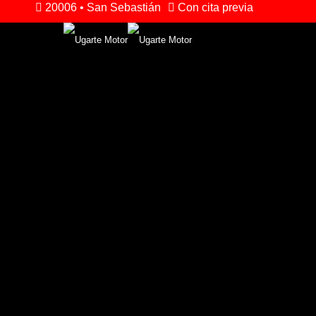
20006 • San Sebastián
Con cita previa