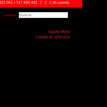
22 061 • 747 490 432
Mi cuenta
Contacto
Ugarte Motor
Listado de vehículos
AUDI RS5 4.2 FSI quattro S tronic 2p