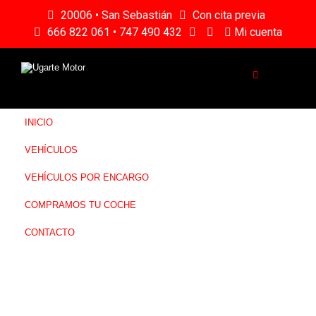
20006 • San Sebastián
Con cita previa
666 822 061 • 747 490 432
Mi cuenta
INICIO
VEHÍCULOS
VEHÍCULOS POR ENCARGO
COMPRAMOS TU COCHE
CONTACTO