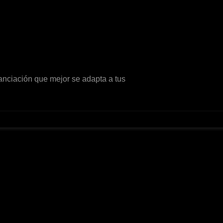
anciación que mejor se adapta a tus
o necesarias se almacenan en su navegador, ya que son
 nos ayudan a analizar y comprender cómo utiliza este sitio