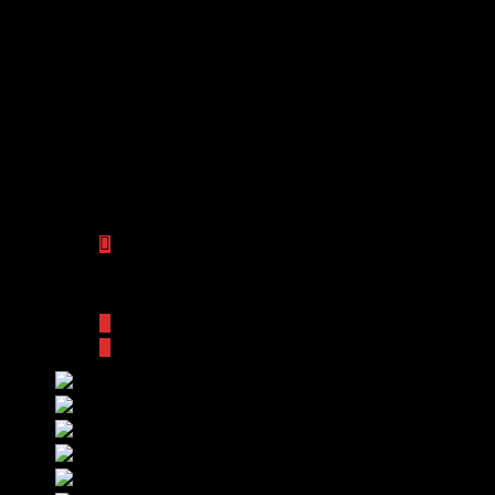
MERCEDES BENZ Clase C C300
Contactar con Ugarte Motor
Impresión
Añadir a comparar
Compartir :