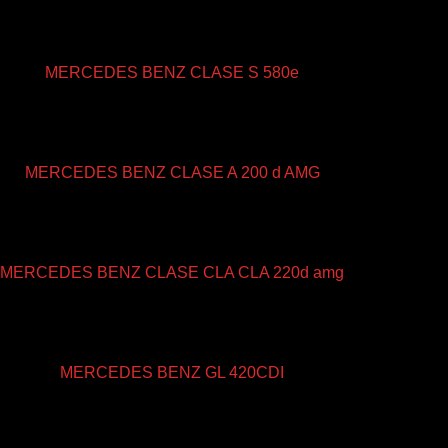
2022
automático
47000
MERCEDES BENZ CLASE S 580e
104000 €
2016
automático
140000
MERCEDES BENZ CLASE A 200 d AMG
16900 €
2017
automático
190000
MERCEDES BENZ CLASE CLA CLA 220d amg
18900 €
2006
automático
220000
MERCEDES BENZ GL 420CDI
12900 €
2016
automático
125000