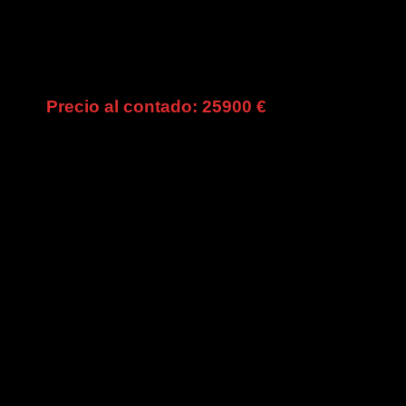
25900 €
PCIÓN
rca
MERCEDES BENZ
delo
Clase C
sión
C300 BLUETEC HYBRID ESTATE