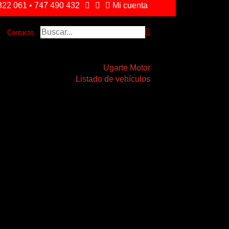
22 061 • 747 490 432
Mi cuenta
Contacto
Ugarte Motor
Listado de vehículos
MERCEDES BENZ Clase C C300
BLUETEC HYBRID ESTATE