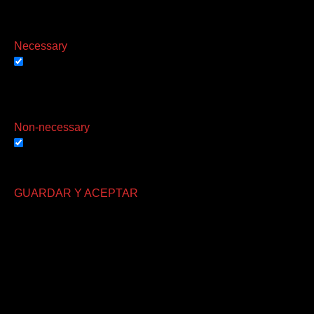
web. Estas cookies se almacenarán en su navegador solo con
de estas cookies puede afectar su experiencia de navegaci
Necessary
Necessary
Siempre activado
Las cookies necesarias son absolutamente esenciales para q
características de seguridad del sitio web. Estas cookies n
Non-necessary
Non-necessary
Cualquier cookie que no sea particularmente necesaria para q
anuncios y otros contenidos integrados se denominan cookies
GUARDAR Y ACEPTAR
Abrir chat
1