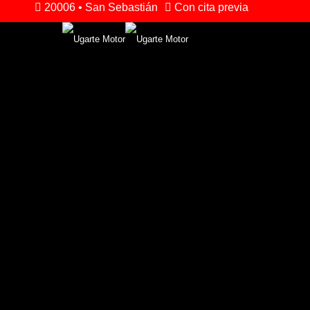
20006 • San Sebastián
Con cita previa