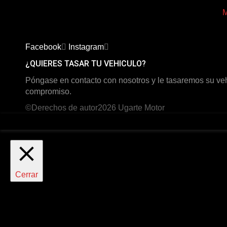
Facebook
Instagram
¿QUIERES TASAR TU VEHICULO?
Póngase en contacto con nosotros y le tasaremos su veh
compromiso.
©Derechos de autor2026
Ugarte Motor
Cerrar
Resumen de privacidad
Este sitio web utiliza cookies para mejorar su experiencia 
esenciales para el funcionamiento de las funcionalidades bá