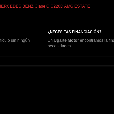
MERCEDES BENZ Clase C C220D AMG ESTATE
22900 €
¿NECESITAS FINANCIACIÓN?
ículo sin ningún
En
Ugarte Motor
encontramos la fin
necesidades.
Política de privacidad y cookies
mientras navega por el sitio web. Las cookies clasificadas com
sicas del sitio web. También utilizamos cookies de terceros que