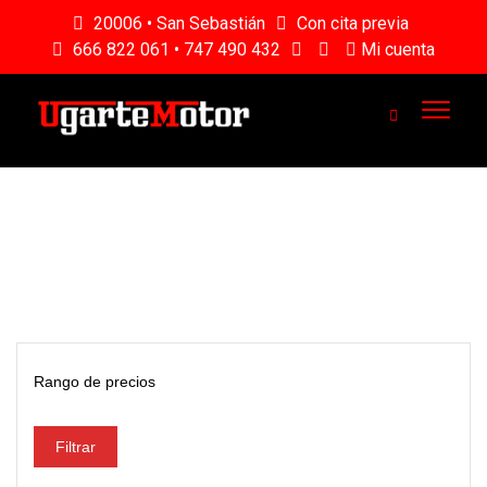
20006 • San Sebastián
Con cita previa
666 822 061 • 747 490 432
Mi cuenta
Rango de precios
Filtrar