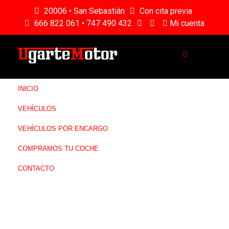
20006 • San Sebastián
Con cita previa
666 822 061 • 747 490 432
Mi cuenta
INICIO
VEHÍCULOS
VEHÍCULOS POR ENCARGO
COMPRAMOS TU COCHE
CONTACTO