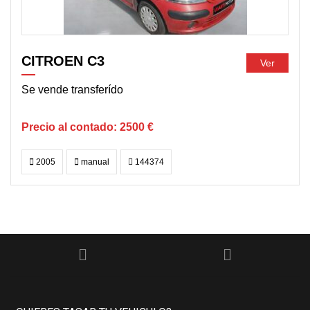
CITROEN C3
Ver
Se vende transferído
2500 €
2005
manual
144374