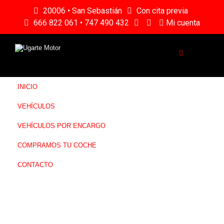
20006 • San Sebastián
Con cita previa
666 822 061 • 747 490 432
Mi cuenta
INICIO
VEHÍCULOS
VEHÍCULOS POR ENCARGO
COMPRAMOS TU COCHE
CONTACTO