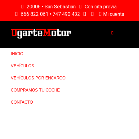
20006 • San Sebastián
Con cita previa
666 822 061 • 747 490 432
Mi cuenta
INICIO
VEHÍCULOS
VEHÍCULOS POR ENCARGO
COMPRAMOS TU COCHE
CONTACTO