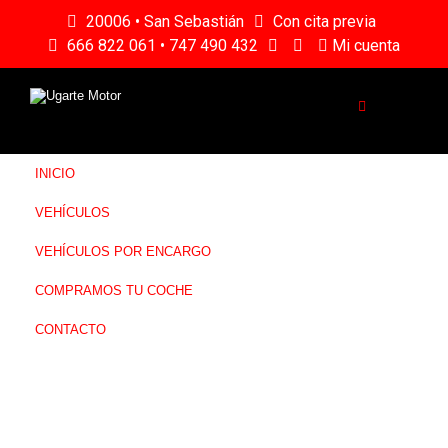
20006 • San Sebastián
Con cita previa
666 822 061 • 747 490 432
Mi cuenta
INICIO
VEHÍCULOS
VEHÍCULOS POR ENCARGO
COMPRAMOS TU COCHE
CONTACTO